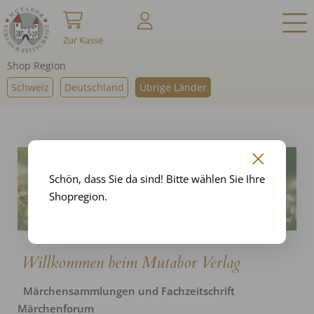
0
Zur Kasse
Shop Region
Schweiz
Deutschland
Übrige Länder
Schön, dass Sie da sind! Bitte wählen Sie Ihre
Shopregion.
Willkommen beim Mutabor Verlag
Märchensammlungen und Fachzeitschrift
Märchenforum