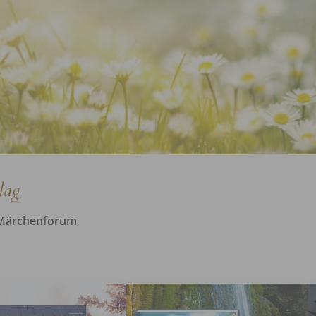
lag
 Märchenforum