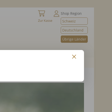
0
Shop Region
Zur Kasse
Schweiz
Deutschland
Übrige Länder
 und Vorlesen
Versandkosten & AGB